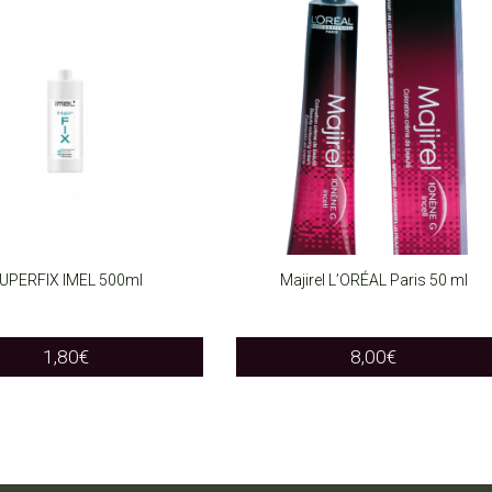
UPERFIX IMEL 500ml
Majirel L’ORÉAL Paris 50 ml
O CART
SELECT OPTIONS
This
1,80
€
8,00
€
product
has
multiple