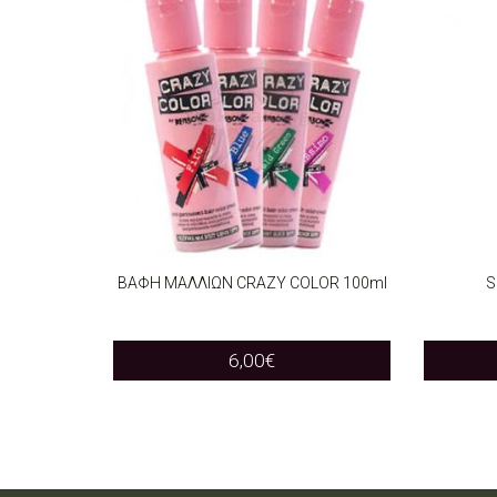
ΒΑΦΗ ΜΑΛΛΙΩΝ CRAZY COLOR 100ml
S
SELECT OPTIONS
ADD T
This
6,00
€
product
has
multiple