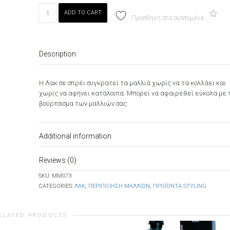
IMEL
ADD TO CART
ΛΑΚ
Προσθήκη στα αγαπημένα
ΜΑΛΛΙΩΝ
ΓΙΑ
ΔΥΝΑΤΟ
Description
ΚΡΑΤΗΜΑ
400
ml
Η Λακ σε σπρέι συγκρατεί τα μαλλιά χωρίς να τα κολλάει και
quantity
χωρίς να αφήνει κατάλοιπα. Μπορεί να αφαιρεθεί εύκολα με 
βούρτσισμα των μαλλιών σας.
Additional information
Reviews (0)
SKU:
MM073
CATEGORIES:
ΛΑΚ
,
ΠΕΡΙΠΟΊΗΣΗ ΜΑΛΛΙΏΝ
,
ΠΡΟΪΌΝΤΑ STYLING
ELATED PRODUCTS