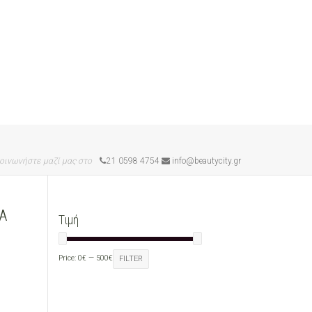
οινωνήστε μαζί μας στο
21 0598 4754
info@beautycity.gr
Α
Τιμή
Price:
0€
—
500€
FILTER