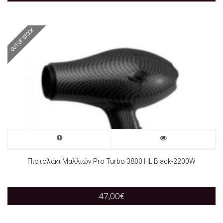
variants.
OUT OF STOCK
The
options
may
be
chosen
on
the
Πιστολάκι Μαλλιών Pro Turbo 3800 HL Black-2200W
product
page
47,00
€