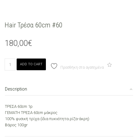
Hair Τρέσα 60cm #60
180,00
€
Hair
ADD TO CART
Τρέσα
Προσθήκη στα αγαπημένα
60cm
#60
quantity
Description
TΡΕΣΑ 60cm 1p
ΓΕΜΑΤH ΤΡΕΣA 60cm μάκρος
100% φυσική τρίχα (ίδια πυκνότητα ρίζα-άκρη)
Βάρος 100gr