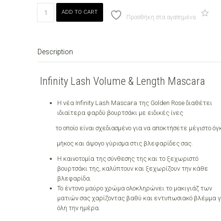
Golden
ADD TO CART
Rose
Προσθήκη στα αγαπημένα
Infinity
Lash
Volume
Description
&
Length
Mascara
Infinity Lash Volume & Length Mascara
quantity
Η νέα Infinity Lash Mascara της Golden Rose διαθέτει
ιδιαίτερα φαρδύ βουρτσάκι με ειδικές ίνες
το οποίο είναι σχεδιασμένο για να αποκτήσετε μέγιστο όγκ
μήκος και άψογο γύρισμα στις βλεφαρίδες σας.
Η καινοτομία της σύνθεσης της και το ξεχωριστό
βουρτσάκι της, καλύπτουν και ξεχωρίζουν την κάθε
βλεφαρίδα.
Το έντονο μαύρο χρώμα ολοκληρώνει το μακιγιάζ των
ματιών σας χαρίζοντας βαθύ και εντυπωσιακό βλέμμα γ
όλη την ημέρα.