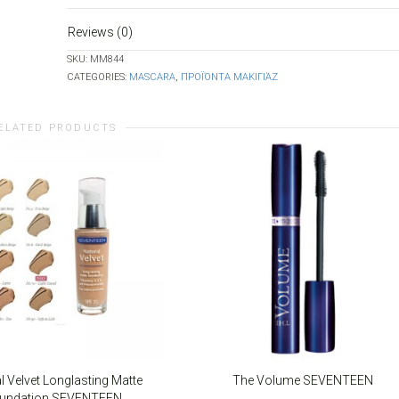
Reviews (0)
SKU:
MM844
CATEGORIES:
MASCARA
,
ΠΡΟΪΌΝΤΑ ΜΑΚΙΓΙΆΖ
ELATED PRODUCTS
l Velvet Longlasting Matte
The Volume SEVENTEEN
undation SEVENTEEN