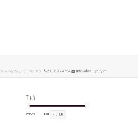
οινωνήστε μαζί μας στο
21 0598 4754
info@beautycity.gr
Τιμή
Price:
0€
—
500€
FILTER