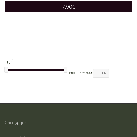
7,90
€
Τιμή
Price:
0€
—
500€
FILTER
Όροι χρήσης