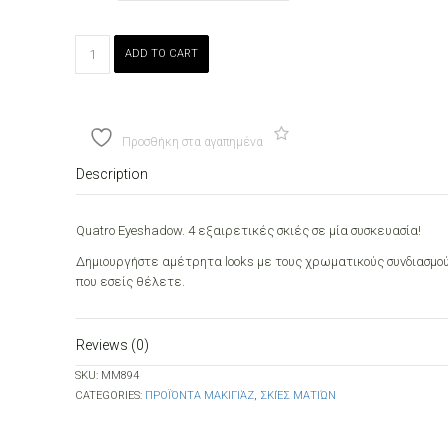
Dorothy
ADD TO CART
L
Quatro
Eyeshadow
quantity
Προσθήκη στα αγαπημένα
Description
Quatro Eyeshadow. 4 εξαιρετικές σκιές σε μία συσκευασία!
Δημιουργήστε αμέτρητα looks με τους χρωματικούς συνδιασμο
που εσείς θέλετε.
Reviews (0)
SKU:
ΜΜ894
CATEGORIES:
ΠΡΟΪΌΝΤΑ ΜΑΚΙΓΙΆΖ
,
ΣΚΙΈΣ ΜΑΤΙΏΝ