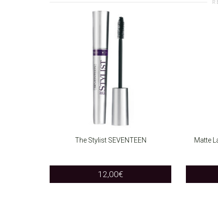
R
The Stylist SEVENTEEN
Matte L
SELECT OPTIONS
SELEC
This
12,00
€
product
has
multiple