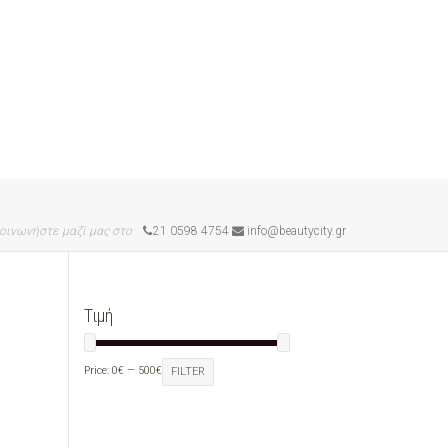
οινωνήστε μαζί μας στο
21 0598 4754
info@beautycity.gr
Τιμή
Price:
0€
—
500€
FILTER