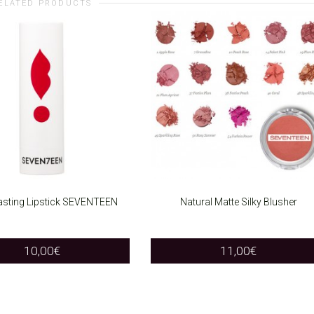
ELATED PRODUCTS
asting Lipstick SEVENTEEN
Natural Matte Silky Blusher
T OPTIONS
SELECT OPTIONS
This
This
10,00
€
11,00
€
product
product
has
has
multiple
multiple