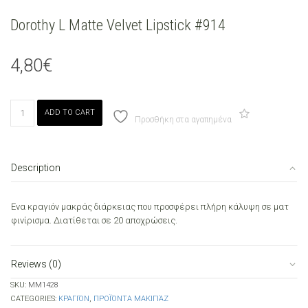
Dorothy L Matte Velvet Lipstick #914
4,80
€
Dorothy
ADD TO CART
L
Προσθήκη στα αγαπημένα
Matte
Velvet
Lipstick
Description
#914
quantity
Ενα κραγιόν μακράς διάρκειας που προσφέρει πλήρη κάλυψη σε ματ
φινίρισμα. Διατίθεται σε 20 αποχρώσεις.
Reviews (0)
SKU:
ΜΜ1428
CATEGORIES:
ΚΡΑΓΙΌΝ
,
ΠΡΟΪΌΝΤΑ ΜΑΚΙΓΙΆΖ