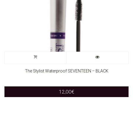
options
may
be
chosen
on
the
The Stylist Waterproof SEVENTEEN – BLACK
product
page
12,00
€