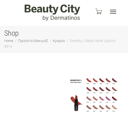
Toggle
Shop
Home
Προϊόντα Μακιγιάζ
Κραγιόν
Dorothy L Matte Velvet Lipstick
#914
navigati