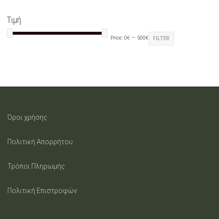
may
Τιμή
be
Price:
0€
—
500€
FILTER
chosen
on
the
product
Όροι χρήσης
page
Πολιτική Απορρήτου
Τρόποι Πληρωμής
Πολιτική Επιστροφών