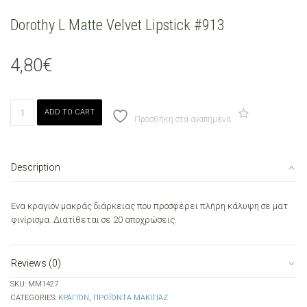
Dorothy L Matte Velvet Lipstick #913
4,80
€
Dorothy
ADD TO CART
L
Προσθήκη στα αγαπημένα
Matte
Velvet
Lipstick
Description
#913
quantity
Ενα κραγιόν μακράς διάρκειας που προσφέρει πλήρη κάλυψη σε ματ
φινίρισμα. Διατίθεται σε 20 αποχρώσεις.
Reviews (0)
SKU:
ΜΜ1427
CATEGORIES:
ΚΡΑΓΙΌΝ
,
ΠΡΟΪΌΝΤΑ ΜΑΚΙΓΙΆΖ