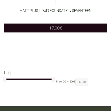
the
product
MATT PLUS LIQUID FOUNDATION SEVENTEEN
product
has
page
17,00
€
multiple
variants.
The
options
may
Τιμή
be
Price:
0€
—
500€
FILTER
chosen
on
the