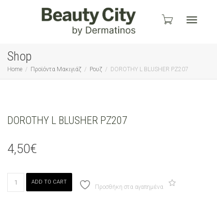
Toggle
Shop
Home
Προϊόντα Μακιγιάζ
Ρουζ
DOROTHY L BLUSHER PZ207
navigati
DOROTHY L BLUSHER PZ207
4,50
€
DOROTHY
ADD TO CART
L
Προσθήκη στα αγαπημένα
BLUSHER
PZ207
quantity