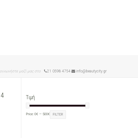
οινωνήστε μαζί μας στο
21 0598 4754
info@beautycity.gr
04
Τιμή
Price:
0€
—
500€
FILTER