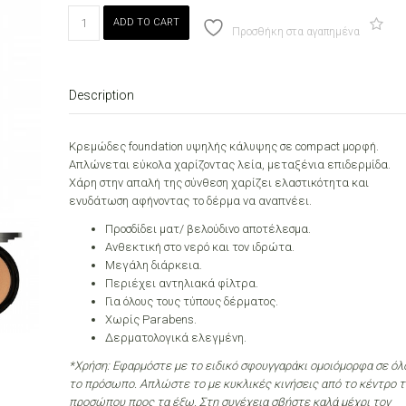
CREAM
ADD TO CART
FOUNDATION
Προσθήκη στα αγαπημένα
MD
PROFESSIONEL
04
Description
NUDE
BEIGE
quantity
Kρεμώδες foundation υψηλής κάλυψης σε compact μορφή.
Απλώνεται εύκολα χαρίζοντας λεία, μεταξένια επιδερμίδα.
Χάρη στην απαλή της σύνθεση χαρίζει ελαστικότητα και
ενυδάτωση αφήνοντας το δέρμα να αναπνέει.
Προσδίδει ματ/ βελούδινο αποτέλεσμα.
Ανθεκτική στο νερό και τον ιδρώτα.
Μεγάλη διάρκεια.
Περιέχει αντηλιακά φίλτρα.
Για όλους τους τύπους δέρματος.
Χωρίς Parabens.
Δερματολογικά ελεγμένη.
*Χρήση: Εφαρμόστε με το ειδικό σφουγγαράκι ομοιόμορφα σε όλ
το πρόσωπο. Απλώστε το με κυκλικές κινήσεις από το κέντρο 
προσώπου προς τα έξω. Στη συνέχεια σβήστε καλά μέχρι τον