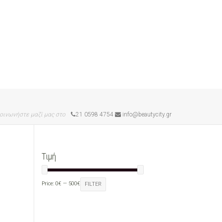
οινωνήστε μαζί μας στο
21 0598 4754
info@beautycity.gr
Τιμή
Price:
0€
—
500€
FILTER