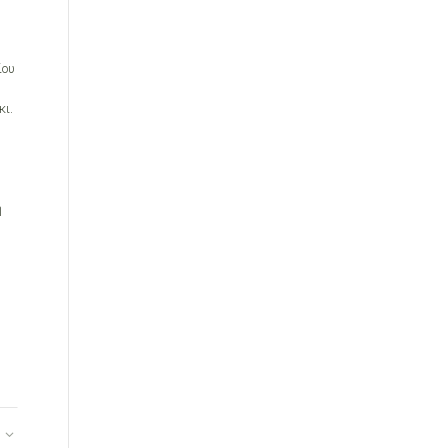
ίου
κι.
η