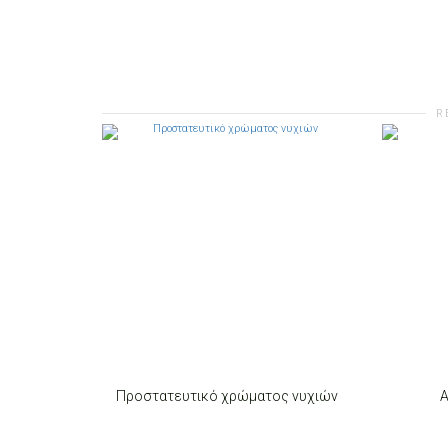
R
Προστατευτικό χρώματος νυχιών
Α
ADD TO CART
ADD T