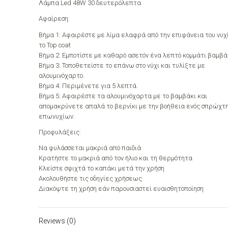
Λάμπα Led 48W 30 δευτερόλεπτα
Αφαίρεση:
Βήμα 1: Αφαιρέστε με λίμα ελαφρά από την επιφάνεια του νυχ
το Top coat
Βήμα 2: Εμποτίστε με καθαρό ασετόν ένα λεπτό κομμάτι βαμβά
Βήμα 3: Τοποθετείστε το επάνω στο νύχι και τυλίξτε με
αλουμινόχαρτο.
Βήμα 4: Περιμένετε για 5 λεπτά.
Βήμα 5: Αφαιρέστε τα αλουμινόχαρτα με το βαμβάκι και
απομακρύνετε απαλά το βερνίκι με την βοήθεια ενός σπρώχτ
επωνυχίων.
Προφυλάξεις:
Να φυλάσσεται μακριά από παιδιά
Κρατήστε το μακριά από τον ήλιο και τη θερμότητα
Κλείστε σφιχτά το καπάκι μετά την χρήση
Ακολουθήστε τις οδηγίες χρήσεως
Διακόψτε τη χρήση εάν παρουσιαστεί ευαισθητοποίηση
Reviews (0)