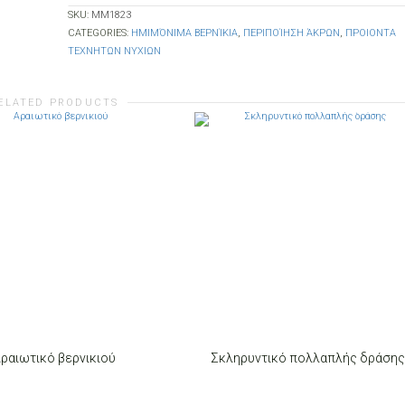
SKU:
MM1823
CATEGORIES:
ΗΜΙΜΌΝΙΜΑ ΒΕΡΝΊΚΙΑ
,
ΠΕΡΙΠΟΊΗΣΗ ΆΚΡΩΝ
,
ΠΡΟΙΟΝΤΑ
ΤΕΧΝΗΤΩΝ ΝΥΧΙΩΝ
ELATED PRODUCTS
ραιωτικό βερνικιού
Σκληρυντικό πολλαπλής δράσης
O CART
ADD TO CART