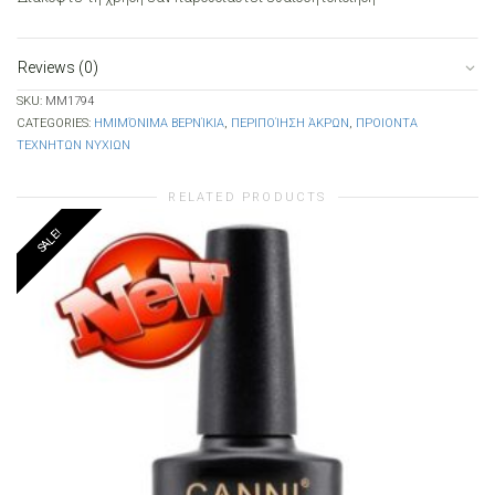
Reviews (0)
SKU:
MM1794
CATEGORIES:
ΗΜΙΜΌΝΙΜΑ ΒΕΡΝΊΚΙΑ
,
ΠΕΡΙΠΟΊΗΣΗ ΆΚΡΩΝ
,
ΠΡΟΙΟΝΤΑ
ΤΕΧΝΗΤΩΝ ΝΥΧΙΩΝ
RELATED PRODUCTS
SALE!