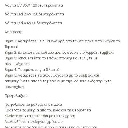
Λάμπα UV 36W 120 δευτερόλεπτα
Λάμπα Led 24W 120 δευτερόλεπτα
Λάμπα Led 48W 30 δευτερόλεπτα
Αφαίρεση:
Βήμα 1: Αφαιρέστε με λίμα ελαφρά από την επιφάνεια του νυχίου το
Top coat
Βήμα 2: Εμποτίστε με καθαρό ασετόν ένα λεπτό κομμάτι βαμβάκι.
Βήμα 3: Τοποθετείστε το επάνω στο νύχι και τυλίξτε με
αλουμινόχαρτο.
Βήμα 4: Περιμένετε για 5 λεπτά.
Βήμα 5: Αφαιρέστε τα αλουμινόχαρτα με το βαμβάκι και
απομακρύνετε απαλά το βερνίκι με την βοήθεια ενός σπρώχτη
επωνυχίων.
Προφυλάξεις:
Να φυλάσσεται μακριά από παιδιά
Κρατήστε το μακριά από τον ήλιο και τη θερμότητα
Κλείστε σφιχτά το καπάκι μετά την χρήση
Ακολουθήστε τις οδηγίες χρήσεως
Διακόψτε τη χρήση εάν παρουσιαστεί ευαισθητοποίηση