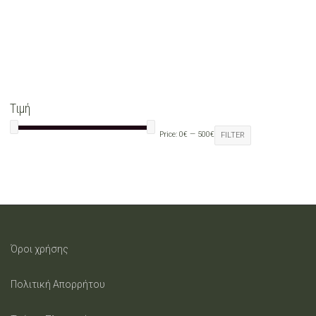
Τιμή
Price:
0€
—
500€
FILTER
Όροι χρήσης
Πολιτική Απορρήτου