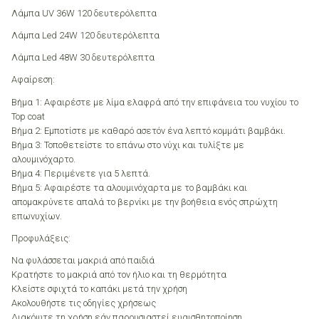
Λάμπα UV 36W 120 δευτερόλεπτα
Λάμπα Led 24W 120 δευτερόλεπτα
Λάμπα Led 48W 30 δευτερόλεπτα
Αφαίρεση:
Βήμα 1: Αφαιρέστε με λίμα ελαφρά από την επιφάνεια του νυχίου το
Top coat
Βήμα 2: Εμποτίστε με καθαρό ασετόν ένα λεπτό κομμάτι βαμβάκι.
Βήμα 3: Τοποθετείστε το επάνω στο νύχι και τυλίξτε με
αλουμινόχαρτο.
Βήμα 4: Περιμένετε για 5 λεπτά.
Βήμα 5: Αφαιρέστε τα αλουμινόχαρτα με το βαμβάκι και
απομακρύνετε απαλά το βερνίκι με την βοήθεια ενός σπρώχτη
επωνυχίων.
Προφυλάξεις:
Να φυλάσσεται μακριά από παιδιά
Κρατήστε το μακριά από τον ήλιο και τη θερμότητα
Κλείστε σφιχτά το καπάκι μετά την χρήση
Ακολουθήστε τις οδηγίες χρήσεως
Διακόψτε τη χρήση εάν παρουσιαστεί ευαισθητοποίηση