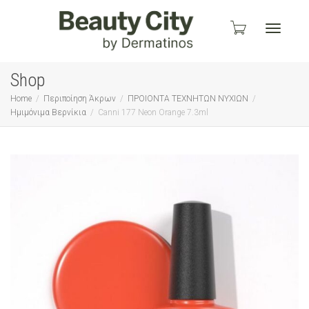
Toggle
Shop
Home
Περιποίηση Άκρων
ΠΡΟΙΟΝΤΑ ΤΕΧΝΗΤΩΝ ΝΥΧΙΩΝ
Ημιμόνιμα Βερνίκια
Canni 177 Neon Orange 7.3ml
navigati