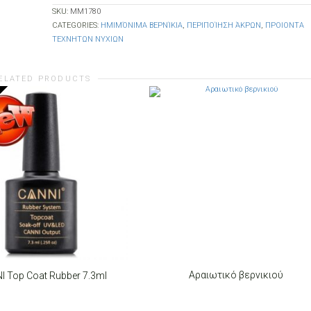
SKU:
MM1780
CATEGORIES:
ΗΜΙΜΌΝΙΜΑ ΒΕΡΝΊΚΙΑ
,
ΠΕΡΙΠΟΊΗΣΗ ΆΚΡΩΝ
,
ΠΡΟΙΟΝΤΑ
ΤΕΧΝΗΤΩΝ ΝΥΧΙΩΝ
ELATED PRODUCTS
Αραιωτικό βερνικιού
I Top Coat Rubber 7.3ml
ADD TO CART
O CART