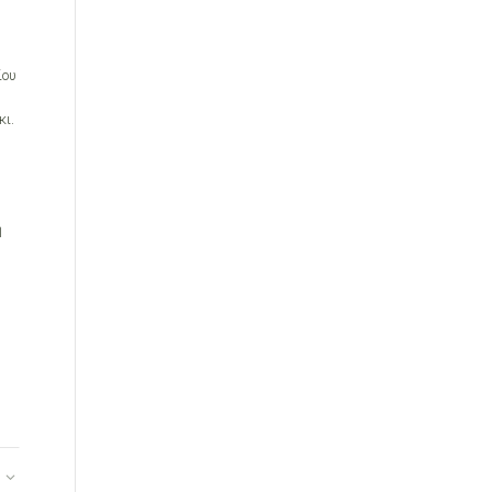
ίου
κι.
η