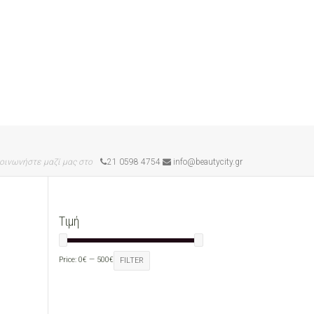
οινωνήστε μαζί μας στο
21 0598 4754
info@beautycity.gr
Τιμή
Price:
0€
—
500€
FILTER