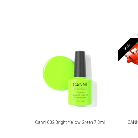
R
SALE!
Canni 002 Bright Yellow Green 7.3ml
CANN
ADD TO CART
ADD T