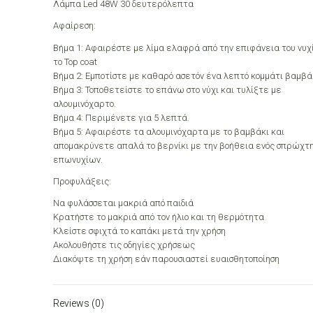
Λάμπα Led 48W 30 δευτερόλεπτα
Αφαίρεση:
Βήμα 1: Αφαιρέστε με λίμα ελαφρά από την επιφάνεια του νυχ
το Top coat
Βήμα 2: Εμποτίστε με καθαρό ασετόν ένα λεπτό κομμάτι βαμβά
Βήμα 3: Τοποθετείστε το επάνω στο νύχι και τυλίξτε με
αλουμινόχαρτο.
Βήμα 4: Περιμένετε για 5 λεπτά.
Βήμα 5: Αφαιρέστε τα αλουμινόχαρτα με το βαμβάκι και
απομακρύνετε απαλά το βερνίκι με την βοήθεια ενός σπρώχτ
επωνυχίων.
Προφυλάξεις:
Να φυλάσσεται μακριά από παιδιά
Κρατήστε το μακριά από τον ήλιο και τη θερμότητα
Κλείστε σφιχτά το καπάκι μετά την χρήση
Ακολουθήστε τις οδηγίες χρήσεως
Διακόψτε τη χρήση εάν παρουσιαστεί ευαισθητοποίηση
Reviews (0)