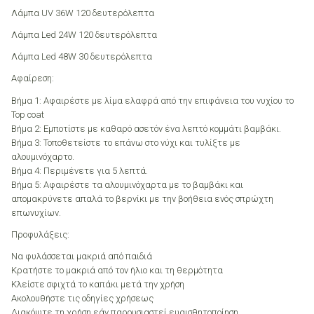
Λάμπα UV 36W 120 δευτερόλεπτα
Λάμπα Led 24W 120 δευτερόλεπτα
Λάμπα Led 48W 30 δευτερόλεπτα
Αφαίρεση:
Βήμα 1: Αφαιρέστε με λίμα ελαφρά από την επιφάνεια του νυχίου το
Top coat
Βήμα 2: Εμποτίστε με καθαρό ασετόν ένα λεπτό κομμάτι βαμβάκι.
Βήμα 3: Τοποθετείστε το επάνω στο νύχι και τυλίξτε με
αλουμινόχαρτο.
Βήμα 4: Περιμένετε για 5 λεπτά.
Βήμα 5: Αφαιρέστε τα αλουμινόχαρτα με το βαμβάκι και
απομακρύνετε απαλά το βερνίκι με την βοήθεια ενός σπρώχτη
επωνυχίων.
Προφυλάξεις:
Να φυλάσσεται μακριά από παιδιά
Κρατήστε το μακριά από τον ήλιο και τη θερμότητα
Κλείστε σφιχτά το καπάκι μετά την χρήση
Ακολουθήστε τις οδηγίες χρήσεως
Διακόψτε τη χρήση εάν παρουσιαστεί ευαισθητοποίηση