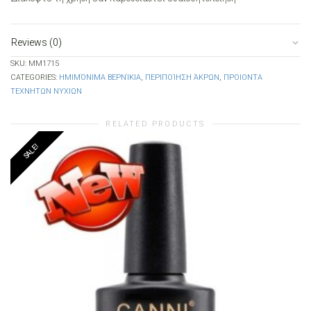
Reviews (0)
SKU:
MM1715
CATEGORIES:
ΗΜΙΜΌΝΙΜΑ ΒΕΡΝΊΚΙΑ
,
ΠΕΡΙΠΟΊΗΣΗ ΆΚΡΩΝ
,
ΠΡΟΙΟΝΤΑ
ΤΕΧΝΗΤΩΝ ΝΥΧΙΩΝ
RELATED PRODUCTS
SALE!