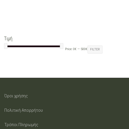
Τιμή
Price:
0€
—
500€
FILTER
Όροι χρήσης
Πολιτική Απορρήτου
Τρόποι Πληρωμής