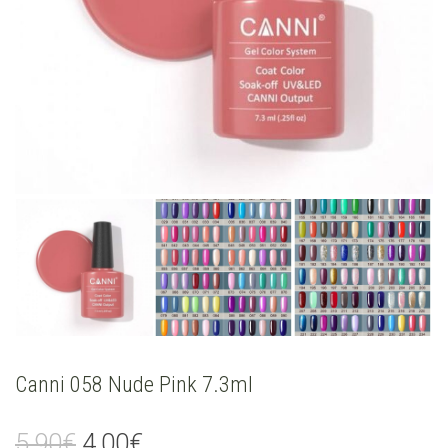
Canni 058 Nude Pink 7.3ml
Original
Current
5,90
€
4,00
€