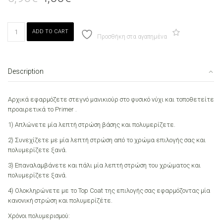
price
price
was:
is:
5,90€.
4,00€.
Canni
ADD TO CART
058
Προσθήκη στα αγαπημένα
Nude
Pink
7.3ml
Description
quantity
Αρχικά εφαρμόζετε στεγνό μανικιούρ στο φυσικό νύχι και τοποθετείτε
προαιρετικά το Primer .
1) Απλώνετε μία λεπτή στρώση βάσης και πολυμερίζετε.
2) Συνεχίζετε με μία λεπτή στρώση από το χρώμα επιλογής σας και
πολυμερίζετε ξανά.
3) Επαναλαμβάνετε και πάλι μία λεπτή στρώση του χρώματος και
πολυμερίζετε ξανά.
4) Ολοκληρώνετε με το Top Coat της επιλογής σας εφαρμόζοντας μία
κανονική στρώση και πολυμερίζέτε.
Χρόνοι πολυμερισμού: