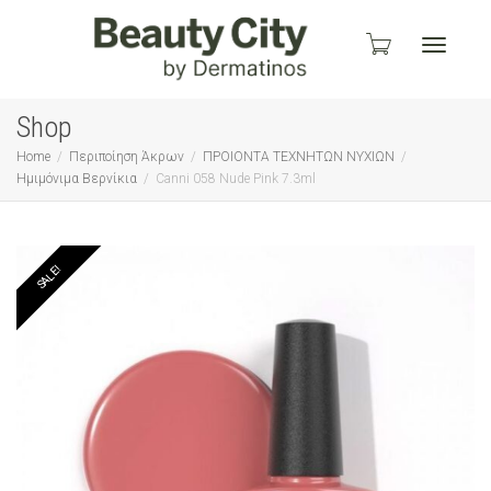
Toggle
Shop
Home
Περιποίηση Άκρων
ΠΡΟΙΟΝΤΑ ΤΕΧΝΗΤΩΝ ΝΥΧΙΩΝ
Ημιμόνιμα Βερνίκια
Canni 058 Nude Pink 7.3ml
navigati
SALE!