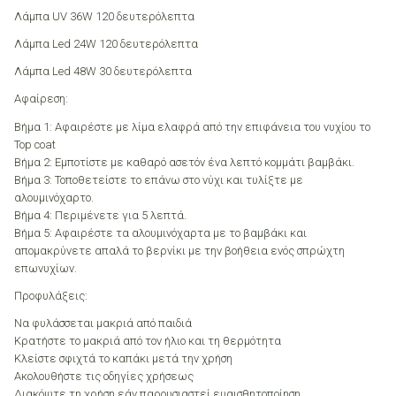
Λάμπα UV 36W 120 δευτερόλεπτα
Λάμπα Led 24W 120 δευτερόλεπτα
Λάμπα Led 48W 30 δευτερόλεπτα
Αφαίρεση:
Βήμα 1: Αφαιρέστε με λίμα ελαφρά από την επιφάνεια του νυχίου το
Top coat
Βήμα 2: Εμποτίστε με καθαρό ασετόν ένα λεπτό κομμάτι βαμβάκι.
Βήμα 3: Τοποθετείστε το επάνω στο νύχι και τυλίξτε με
αλουμινόχαρτο.
Βήμα 4: Περιμένετε για 5 λεπτά.
Βήμα 5: Αφαιρέστε τα αλουμινόχαρτα με το βαμβάκι και
απομακρύνετε απαλά το βερνίκι με την βοήθεια ενός σπρώχτη
επωνυχίων.
Προφυλάξεις:
Να φυλάσσεται μακριά από παιδιά
Κρατήστε το μακριά από τον ήλιο και τη θερμότητα
Κλείστε σφιχτά το καπάκι μετά την χρήση
Ακολουθήστε τις οδηγίες χρήσεως
Διακόψτε τη χρήση εάν παρουσιαστεί ευαισθητοποίηση