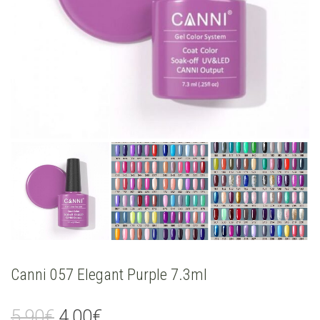
Canni 057 Elegant Purple 7.3ml
Original
Current
5,90
€
4,00
€