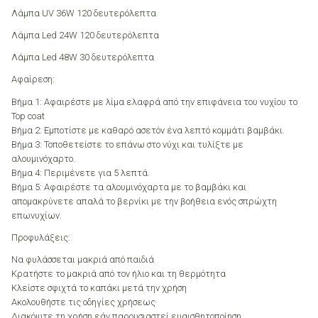
Λάμπα UV 36W 120 δευτερόλεπτα
Λάμπα Led 24W 120 δευτερόλεπτα
Λάμπα Led 48W 30 δευτερόλεπτα
Αφαίρεση:
Βήμα 1: Αφαιρέστε με λίμα ελαφρά από την επιφάνεια του νυχίου το
Top coat
Βήμα 2: Εμποτίστε με καθαρό ασετόν ένα λεπτό κομμάτι βαμβάκι.
Βήμα 3: Τοποθετείστε το επάνω στο νύχι και τυλίξτε με
αλουμινόχαρτο.
Βήμα 4: Περιμένετε για 5 λεπτά.
Βήμα 5: Αφαιρέστε τα αλουμινόχαρτα με το βαμβάκι και
απομακρύνετε απαλά το βερνίκι με την βοήθεια ενός σπρώχτη
επωνυχίων.
Προφυλάξεις:
Να φυλάσσεται μακριά από παιδιά
Κρατήστε το μακριά από τον ήλιο και τη θερμότητα
Κλείστε σφιχτά το καπάκι μετά την χρήση
Ακολουθήστε τις οδηγίες χρήσεως
Διακόψτε τη χρήση εάν παρουσιαστεί ευαισθητοποίηση