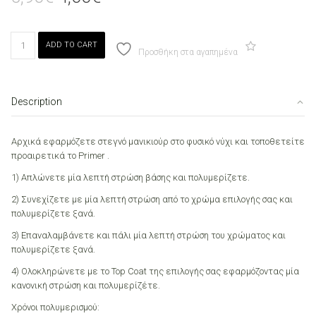
price
price
was:
is:
5,90€.
4,00€.
Canni
ADD TO CART
057
Προσθήκη στα αγαπημένα
Elegant
Purple
7.3ml
Description
quantity
Αρχικά εφαρμόζετε στεγνό μανικιούρ στο φυσικό νύχι και τοποθετείτε
προαιρετικά το Primer .
1) Απλώνετε μία λεπτή στρώση βάσης και πολυμερίζετε.
2) Συνεχίζετε με μία λεπτή στρώση από το χρώμα επιλογής σας και
πολυμερίζετε ξανά.
3) Επαναλαμβάνετε και πάλι μία λεπτή στρώση του χρώματος και
πολυμερίζετε ξανά.
4) Ολοκληρώνετε με το Top Coat της επιλογής σας εφαρμόζοντας μία
κανονική στρώση και πολυμερίζέτε.
Χρόνοι πολυμερισμού: