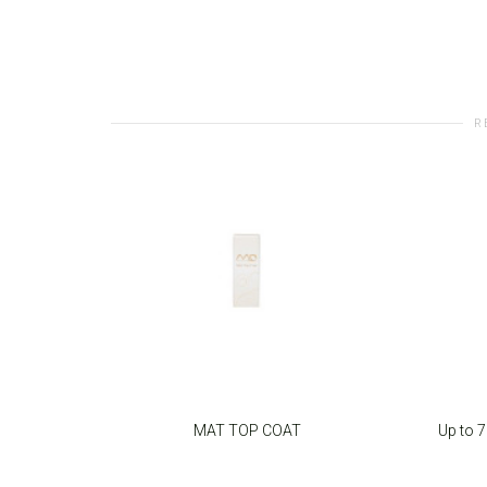
R
MAT TOP COAT
Up to 
ADD TO CART
SELEC