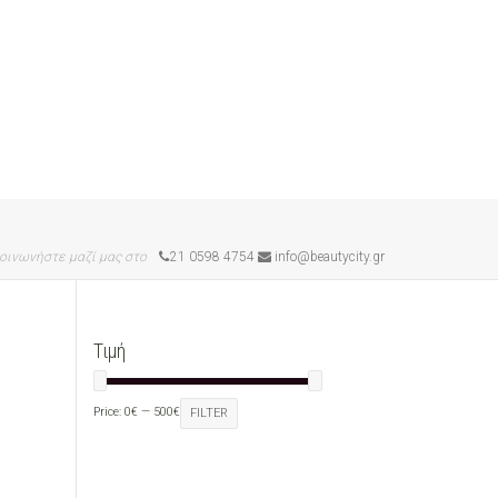
οινωνήστε μαζί μας στο
21 0598 4754
info@beautycity.gr
Τιμή
Price:
0€
—
500€
FILTER