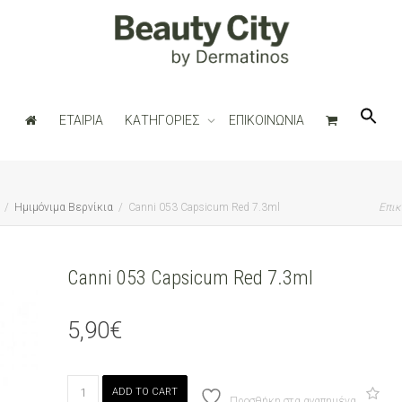
ΕΤΑΙΡΙΑ
ΚΑΤΗΓΟΡΙΕΣ
ΕΠΙΚΟΙΝΩΝΙΑ
Ημιμόνιμα Βερνίκια
Canni 053 Capsicum Red 7.3ml
Επικ
Canni 053 Capsicum Red 7.3ml
5,90
€
Canni
ADD TO CART
053
Προσθήκη στα αγαπημένα