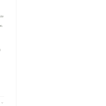
ίου
κι.
η