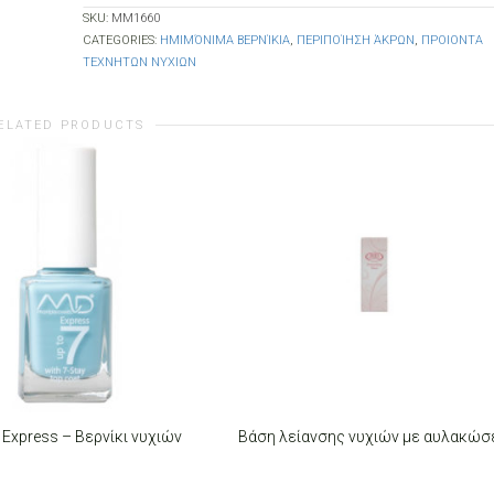
SKU:
MM1660
CATEGORIES:
ΗΜΙΜΌΝΙΜΑ ΒΕΡΝΊΚΙΑ
,
ΠΕΡΙΠΟΊΗΣΗ ΆΚΡΩΝ
,
ΠΡΟΙΟΝΤΑ
ΤΕΧΝΗΤΩΝ ΝΥΧΙΩΝ
ELATED PRODUCTS
7 Express – Βερνίκι νυχιών
Βάση λείανσης νυχιών με αυλακώσ
T OPTIONS
ADD TO CART
This