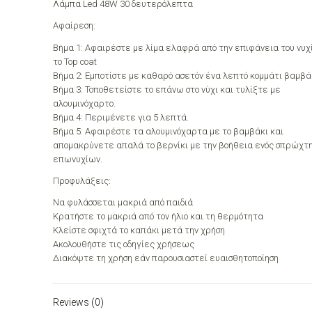
Λάμπα Led 48W 30 δευτερόλεπτα
Αφαίρεση:
Βήμα 1: Αφαιρέστε με λίμα ελαφρά από την επιφάνεια του νυχ
το Top coat
Βήμα 2: Εμποτίστε με καθαρό ασετόν ένα λεπτό κομμάτι βαμβά
Βήμα 3: Τοποθετείστε το επάνω στο νύχι και τυλίξτε με
αλουμινόχαρτο.
Βήμα 4: Περιμένετε για 5 λεπτά.
Βήμα 5: Αφαιρέστε τα αλουμινόχαρτα με το βαμβάκι και
απομακρύνετε απαλά το βερνίκι με την βοήθεια ενός σπρώχτ
επωνυχίων.
Προφυλάξεις:
Να φυλάσσεται μακριά από παιδιά
Κρατήστε το μακριά από τον ήλιο και τη θερμότητα
Κλείστε σφιχτά το καπάκι μετά την χρήση
Ακολουθήστε τις οδηγίες χρήσεως
Διακόψτε τη χρήση εάν παρουσιαστεί ευαισθητοποίηση
Reviews (0)