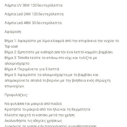
Λάμπα UV 36W 120 δευτερόλεπτα
Λάμπα Led 24W 120 δευτερόλεπτα
Λάμπα Led 48W 30 δευτερόλεπτα
Αφαίρεση:
Βήμα 1: Αφαιρέστε με λίμα ελαφρά από την επιφάνεια του νυχίου το
Top coat
Βήμα 2: Εμποτίστε με καθαρό ασετόν ένα λεπτό κομμάτι βαμβάκι.
Βήμα 3: Τοποθετείστε το επάνω στο νύχι και τυλίξτε με
αλουμινόχαρτο.
Βήμα 4: Περιμένετε για 5 λεπτά.
Βήμα 5: Αφαιρέστε τα αλουμινόχαρτα με το βαμβάκι και
απομακρύνετε απαλά το βερνίκι με την βοήθεια ενός σπρώχτη
επωνυχίων.
Προφυλάξεις:
Να φυλάσσεται μακριά από παιδιά
Κρατήστε το μακριά από τον ήλιο και τη θερμότητα
Κλείστε σφιχτά το καπάκι μετά την χρήση
Ακολουθήστε τις οδηγίες χρήσεως
Διακόψτε τη χρήση εάν παρουσιαστεί ευαισθητοποίηση