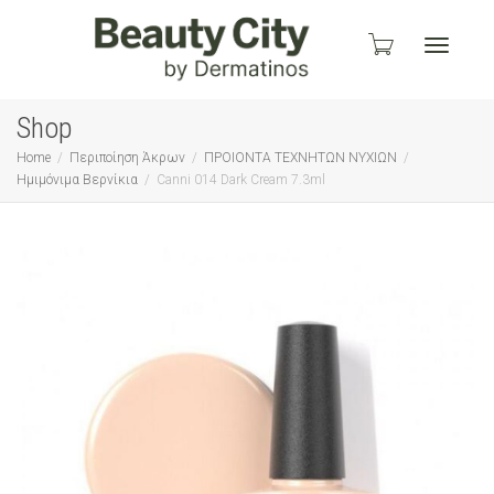
Toggle
Shop
Home
Περιποίηση Άκρων
ΠΡΟΙΟΝΤΑ ΤΕΧΝΗΤΩΝ ΝΥΧΙΩΝ
Ημιμόνιμα Βερνίκια
Canni 014 Dark Cream 7.3ml
navigati