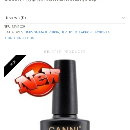
Reviews (0)
SKU:
MM1620
CATEGORIES:
ΗΜΙΜΌΝΙΜΑ ΒΕΡΝΊΚΙΑ
,
ΠΕΡΙΠΟΊΗΣΗ ΆΚΡΩΝ
,
ΠΡΟΙΟΝΤΑ
ΤΕΧΝΗΤΩΝ ΝΥΧΙΩΝ
RELATED PRODUCTS
SALE!