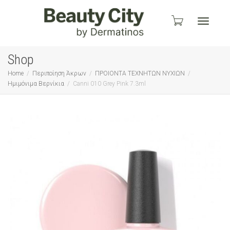
Toggle
Shop
Home
Περιποίηση Άκρων
ΠΡΟΙΟΝΤΑ ΤΕΧΝΗΤΩΝ ΝΥΧΙΩΝ
Ημιμόνιμα Βερνίκια
Canni 010 Grey Pink 7.3ml
navigati