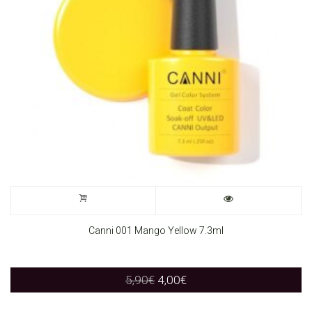
Canni 001 Mango Yellow 7.3ml
Original
Current
5,90
€
4,00
€
price
price
was:
is: