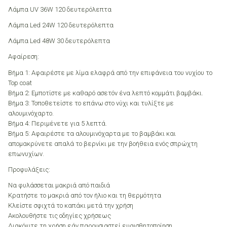
Λάμπα UV 36W 120 δευτερόλεπτα
Λάμπα Led 24W 120 δευτερόλεπτα
Λάμπα Led 48W 30 δευτερόλεπτα
Αφαίρεση:
Βήμα 1: Αφαιρέστε με λίμα ελαφρά από την επιφάνεια του νυχίου το
Top coat
Βήμα 2: Εμποτίστε με καθαρό ασετόν ένα λεπτό κομμάτι βαμβάκι.
Βήμα 3: Τοποθετείστε το επάνω στο νύχι και τυλίξτε με
αλουμινόχαρτο.
Βήμα 4: Περιμένετε για 5 λεπτά.
Βήμα 5: Αφαιρέστε τα αλουμινόχαρτα με το βαμβάκι και
απομακρύνετε απαλά το βερνίκι με την βοήθεια ενός σπρώχτη
επωνυχίων.
Προφυλάξεις:
Να φυλάσσεται μακριά από παιδιά
Κρατήστε το μακριά από τον ήλιο και τη θερμότητα
Κλείστε σφιχτά το καπάκι μετά την χρήση
Ακολουθήστε τις οδηγίες χρήσεως
Διακόψτε τη χρήση εάν παρουσιαστεί ευαισθητοποίηση