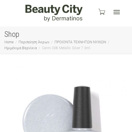
Toggle
Shop
Home
Περιποίηση Άκρων
ΠΡΟΙΟΝΤΑ ΤΕΧΝΗΤΩΝ ΝΥΧΙΩΝ
Ημιμόνιμα Βερνίκια
Canni 008 Metallic Silver 7.3ml
navigati