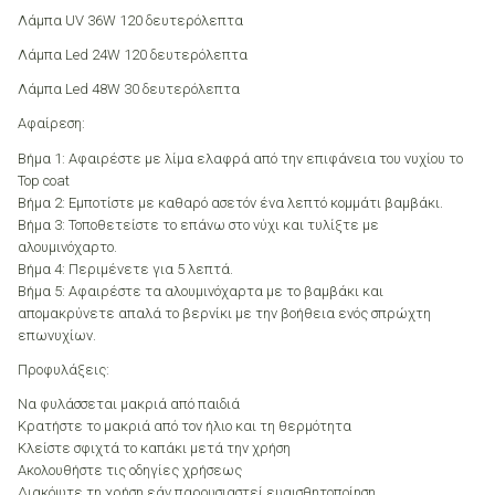
Λάμπα UV 36W 120 δευτερόλεπτα
Λάμπα Led 24W 120 δευτερόλεπτα
Λάμπα Led 48W 30 δευτερόλεπτα
Αφαίρεση:
Βήμα 1: Αφαιρέστε με λίμα ελαφρά από την επιφάνεια του νυχίου το
Top coat
Βήμα 2: Εμποτίστε με καθαρό ασετόν ένα λεπτό κομμάτι βαμβάκι.
Βήμα 3: Τοποθετείστε το επάνω στο νύχι και τυλίξτε με
αλουμινόχαρτο.
Βήμα 4: Περιμένετε για 5 λεπτά.
Βήμα 5: Αφαιρέστε τα αλουμινόχαρτα με το βαμβάκι και
απομακρύνετε απαλά το βερνίκι με την βοήθεια ενός σπρώχτη
επωνυχίων.
Προφυλάξεις:
Να φυλάσσεται μακριά από παιδιά
Κρατήστε το μακριά από τον ήλιο και τη θερμότητα
Κλείστε σφιχτά το καπάκι μετά την χρήση
Ακολουθήστε τις οδηγίες χρήσεως
Διακόψτε τη χρήση εάν παρουσιαστεί ευαισθητοποίηση