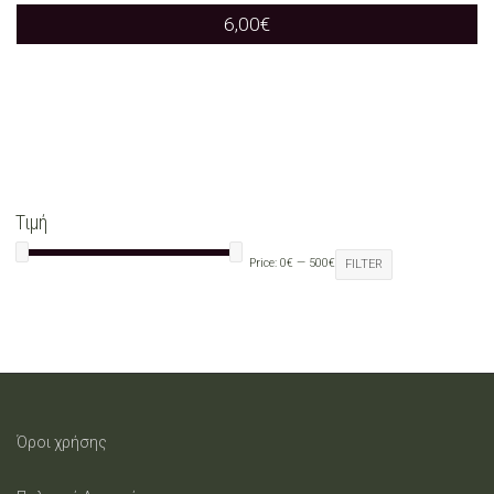
6,00
€
Τιμή
Price:
0€
—
500€
FILTER
Όροι χρήσης