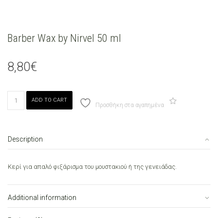
Barber Wax by Nirvel 50 ml
8,80
€
Barber
ADD TO CART
Wax
Προσθήκη στα αγαπημένα
by
Nirvel
50
Description
ml
quantity
Κερί για απαλό φιξάρισμα του μουστακιού ή της γενειάδας.
Additional information