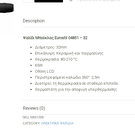
EUROSTIL
04851
-
Description
32
quantity
Ψαλίδι Μπούκλας Eurostil 04851 – 32
Διάμετρος: 32mm
Επικάλυψη: Κεραμική και τουρμαλίνης
Θερμοκρασία: 80-210 °C
65W
Οθόνη LCD
Περιστρεφόμενο καλώδιο 360°: 2,5m
Διατηρεί τη θερμοκρασία σε σταθερό επίπεδο
Θερμοστάτη για την αποφυγή υπερθέρμανσης
Reviews (0)
SKU:
ΜΜ1006
CATEGORY:
ΗΛΕΚΤΡΙΚΆ ΨΑΛΊΔΙΑ