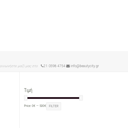
οινωνήστε μαζί μας στο
21 0598 4754
info@beautycity.gr
Τιμή
Price:
0€
—
500€
FILTER