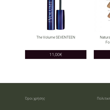
The Volume SEVENTEEN
Natura
Fo
SELECT OPTIONS
SELEC
This
11,00
€
product
has
multiple
variants.
The
Όροι χρήσης
Πολιτικ
options