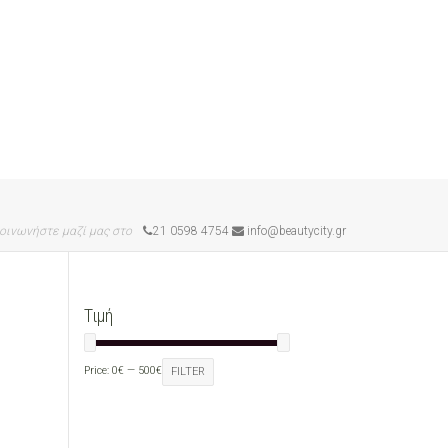
οινωνήστε μαζί μας στο
21 0598 4754
info@beautycity.gr
Τιμή
Price:
0€
—
500€
FILTER