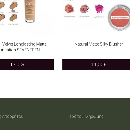
l Velvet Longlasting Matte
Natural Matte Silky Blusher
undation SEVENTEEN
T OPTIONS
SELECT OPTIONS
This
This
17,00
€
11,00
€
product
product
has
has
multiple
multiple
variants.
variants.
The
The
ή Απορρήτου
Τρόποι Πληρωμής
options
options