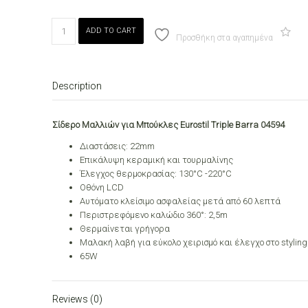
ΣΙΔΕΡΟ
ADD TO CART
ΜΑΛΛΙΩΝ
Προσθήκη στα αγαπημένα
ΓΙΑ
ΜΠΟΥΚΛΕΣ
EUROSTIL
Description
TRIPLE
BARRA
04594
Σίδερο Μαλλιών για Μπούκλες Eurostil Triple Barra 04594
quantity
Διαστάσεις: 22mm
Επικάλυψη κεραμική και τουρμαλίνης
Έλεγχος θερμοκρασίας: 130°C -220°C
Οθόνη LCD
Αυτόματο κλείσιμο ασφαλείας μετά από 60 λεπτά
Περιστρεφόμενο καλώδιο 360°: 2,5m
Θερμαίνεται γρήγορα
Μαλακή λαβή για εύκολο χειρισμό και έλεγχο στο styling
65W
Reviews (0)