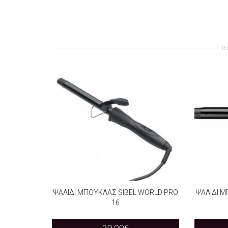
R
ΨΑΛΙΔΙ ΜΠΟΥΚΛΑΣ SIBEL WORLD PRO
ΨΑΛΙΔΙ Μ
16
ADD TO CART
ADD T