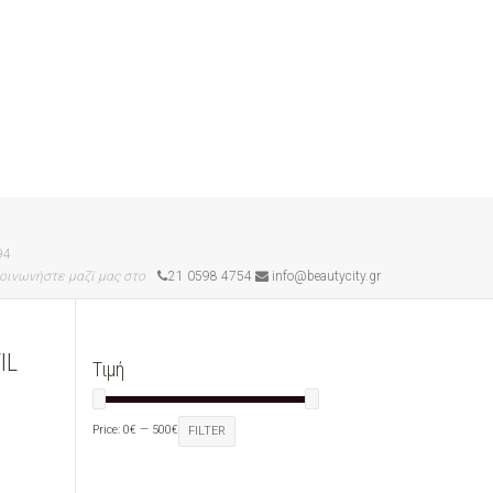
94
οινωνήστε μαζί μας στο
21 0598 4754
info@beautycity.gr
IL
Τιμή
Price:
0€
—
500€
FILTER