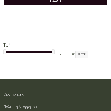
16,00
€
Τιμή
Price:
0€
—
500€
FILTER
Όροι χρήσης
Πολιτική Απορρήτου