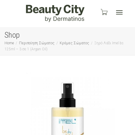
Toggle
Shop
Home
Περιποίηση Σώματος
Κρέμες Σώματος
Ξηρό Λάδι Imel bs
125ml – 3 σε 1 (Argan Oil)
navigati