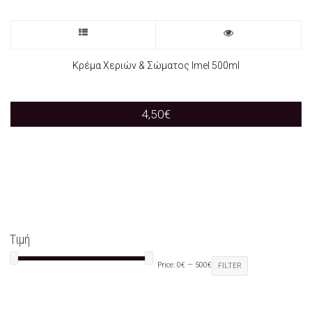
This
product
Κρέμα Χεριών & Σώματος Imel 500ml
has
4,50
€
multiple
variants.
The
options
may
Τιμή
be
Price:
0€
—
500€
FILTER
chosen