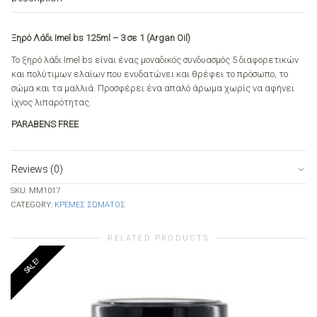
-
3
σε
Ξηρό Λάδι Imel bs 125ml – 3 σε 1 (Argan Oil)
1
Το ξηρό λάδι Imel bs είναι ένας μοναδικός συνδυασμός 5 διαφορετικών
(Argan
και πολύτιμων ελαίων που ενυδατώνει και θρέφει το πρόσωπο, το
Oil)
σώμα και τα μαλλιά. Προσφέρει ένα απαλό άρωμα χωρίς να αφήνει
quantity
ίχνος λιπαρότητας.
PARABENS FREE
Reviews (0)
SKU:
ΜΜ1017
CATEGORY:
ΚΡΈΜΕΣ ΣΏΜΑΤΟΣ
RELATED PRODUCTS
SALE!