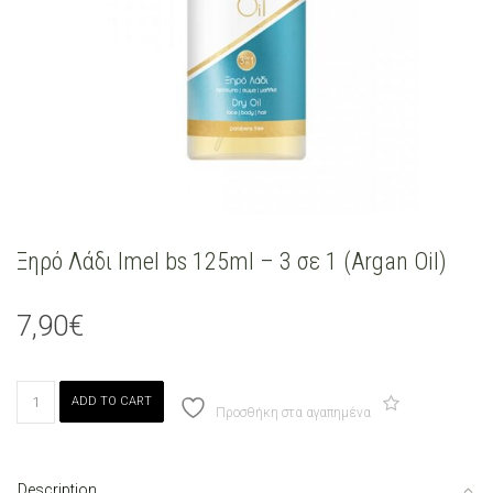
Ξηρό Λάδι Imel bs 125ml – 3 σε 1 (Argan Oil)
7,90
€
Ξηρό
ADD TO CART
Λάδι
Προσθήκη στα αγαπημένα
Imel
bs
125ml
Description