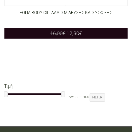
EOLIA BODY OIL -ΛΑΔΙ ΣΜΙΛΕΥΣΗΣ ΚΑΙ ΣΥΣΦΙΞΗΣ
Original
Current
16,00
€
12,80
€
price
price
was:
is:
16,00€.
12,80€.
Τιμή
Price:
0€
—
500€
FILTER