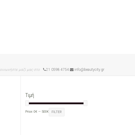
οινωνήστε μαζί μας στο
21 0598 4754
info@beautycity.gr
Τιμή
Price:
0€
—
500€
FILTER