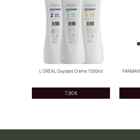
L’ORÉAL Oxydant Crème 1000ml
FARMAVI
SELECT OPTIONS
SELEC
This
7,80
€
product
has
multiple
variants.