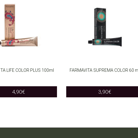
TA LIFE COLOR PLUS 100ml
FARMAVITA SUPREMA COLOR 60 m
T OPTIONS
SELECT OPTIONS
This
This
4,90
€
3,90
€
product
product
has
has
multiple
multiple
variants.
variants.