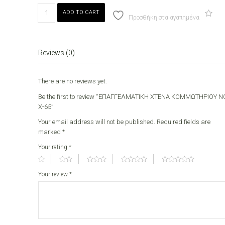
ΕΠΑΓΓΕΛΜΑΤΙΚΗ
ADD TO CART
ΧΤΕΝΑ
Προσθήκη στα αγαπημένα
ΚΟΜΜΩΤΗΡΙΟΥ
ΝΟ
Χ-65
Reviews (0)
quantity
There are no reviews yet.
Be the first to review “ΕΠΑΓΓΕΛΜΑΤΙΚΗ ΧΤΕΝΑ ΚΟΜΜΩΤΗΡΙΟΥ Ν
Χ-65”
Your email address will not be published.
Required fields are
marked
*
Your rating
*
Your review
*