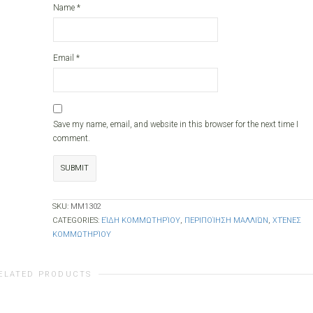
Name
*
Email
*
Save my name, email, and website in this browser for the next time I
comment.
SKU:
ΜΜ1302
CATEGORIES:
ΕΊΔΗ ΚΟΜΜΩΤΗΡΊΟΥ
,
ΠΕΡΙΠΟΊΗΣΗ ΜΑΛΛΙΏΝ
,
ΧΤΈΝΕΣ
ΚΟΜΜΩΤΗΡΊΟΥ
ELATED PRODUCTS