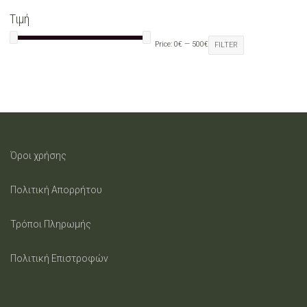
may
Τιμή
be
Price:
0€
—
500€
FILTER
chosen
on
the
product
Όροι χρήσης
page
Πολιτική Απορρήτου
Τρόποι Πληρωμής
Πολιτική Επιστροφών