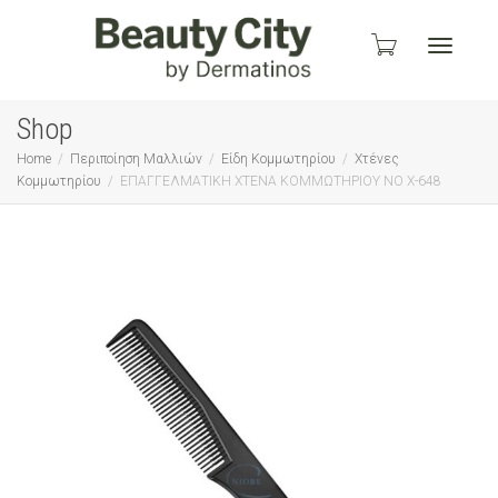
Toggle
Shop
Home
Περιποίηση Μαλλιών
Είδη Κομμωτηρίου
Χτένες
Κομμωτηρίου
ΕΠΑΓΓΕΛΜΑΤΙΚΗ ΧΤΕΝΑ ΚΟΜΜΩΤΗΡΙΟΥ ΝΟ Χ-648
navigati