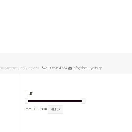
οινωνήστε μαζί μας στο
21 0598 4754
info@beautycity.gr
Τιμή
Price:
0€
—
500€
FILTER