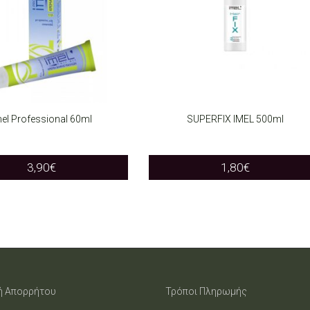
el Professional 60ml
SUPERFIX IMEL 500ml
T OPTIONS
ADD TO CART
This
3,90
€
1,80
€
product
has
multiple
variants.
The
ή Απορρήτου
Τρόποι Πληρωμής
options