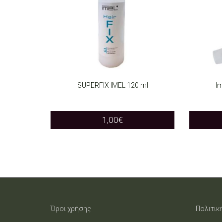
SUPERFIX IMEL 120 ml
Im
ADD TO CART
SELEC
1,00
€
Όροι χρήσης
Πολιτικ