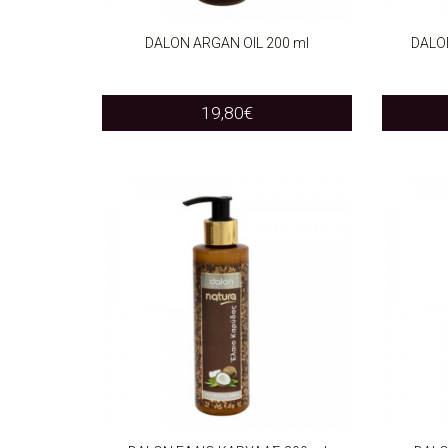
DALON ARGAN OIL 200 ml
DALO
ADD TO CART
ADD T
19,80
€