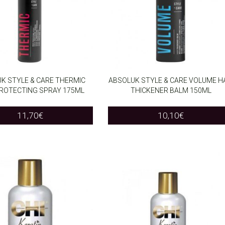
K STYLE & CARE THERMIC
ABSOLUK STYLE & CARE VOLUME H
ROTECTING SPRAY 175ML
THICKENER BALM 150ML
O CART
ADD TO CART
11,70
€
10,10
€