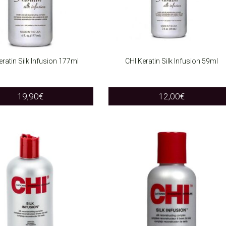
eratin Silk Infusion 177ml
CHI Keratin Silk Infusion 59ml
O CART
ADD TO CART
19,90
€
12,00
€