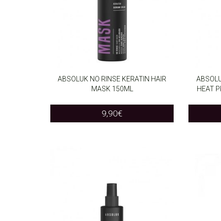
ABSOLUK NO RINSE KERATIN HAIR
ABSOLU
MASK 150ML
HEAT P
ADD TO CART
ADD T
9,90
€