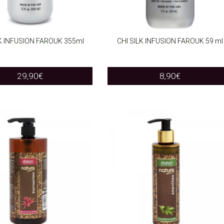
LK INFUSION FAROUK 355ml
CHI SILK INFUSION FAROUK 59 ml
O CART
ADD TO CART
29,90
€
8,90
€