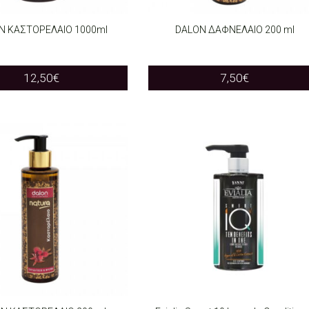
N KAΣΤΟΡΕΛΑΙΟ 1000ml
DALON ΔΑΦΝΕΛΑΙΟ 200 ml
O CART
ADD TO CART
12,50
€
7,50
€