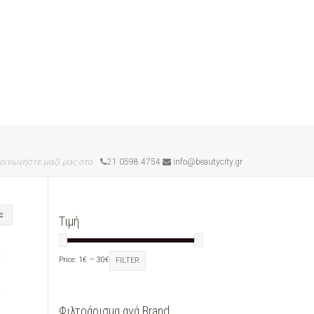
οινωνήστε μαζί μας στο
21 0598 4754
info@beautycity.gr
Τιμή
Price:
1€
—
30€
FILTER
Φιλτράρισμα ανά Brand