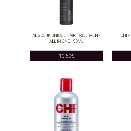
ABSOLUK UNIQUE HAIR TREATMENT
CHI K
ALL IN ONE 150ML
ADD TO CART
ADD T
10,60
€