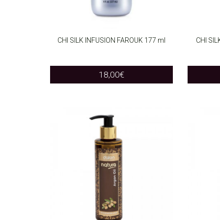
CHI SILK INFUSION FAROUK 177 ml
CHI SI
ADD TO CART
ADD T
18,00
€