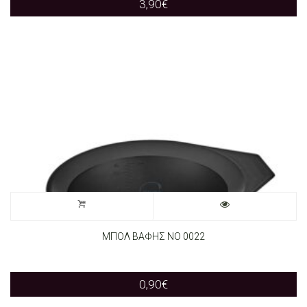
3,90
€
ΜΠΟΛ ΒΑΦΗΣ ΝΟ 0022
0,90
€