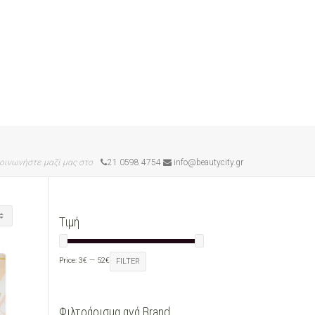
οινωνήστε μαζί μας στο
21 0598 4754
info@beautycity.gr
Τιμή
Price:
3€
—
52€
FILTER
Φιλτράρισμα ανά Brand