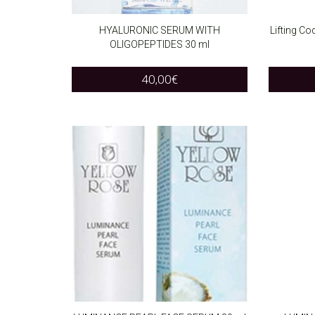
HYALURONIC SERUM WITH
Lifting C
OLIGOPEPTIDES 30 ml
ADD TO CART
ADD T
40,00
€