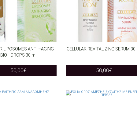
R LIPOSOMES ANTI –AGING
CELLULAR REVITALIZING SERUM 30 
BIO –DROPS 30 ml
O CART
ADD TO CART
50,00
€
50,00
€