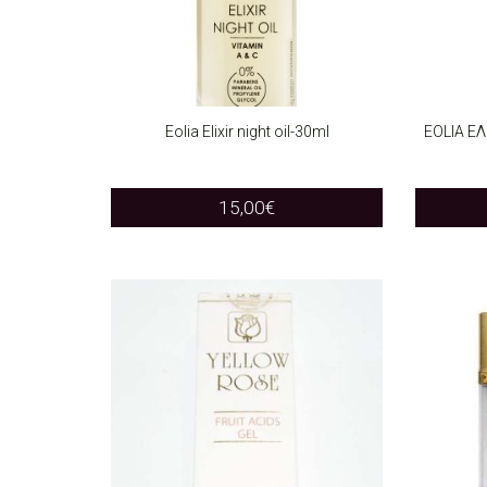
Eolia Elixir night oil-30ml
EOLIA Ε
ADD TO CART
ADD T
15,00
€