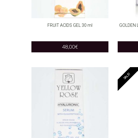
FRUIT ACIDS GEL 30 ml
GOLDEN L
ADD TO CART
ADD T
48,00
€
SALE!