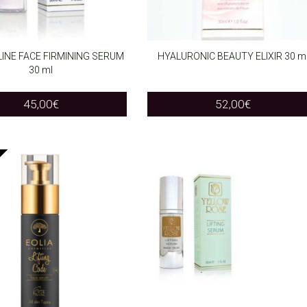
INE FACE FIRMINING SERUM
HYALURONIC BEAUTY ELIXIR 30 m
30 ml
O CART
ADD TO CART
45,00
€
52,00
€