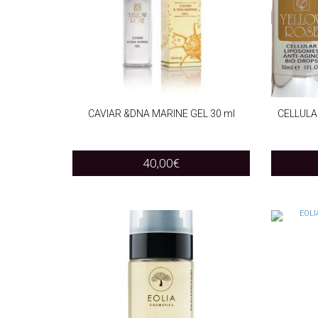
CAVIAR &DNA MARINE GEL 30 ml
CELLULA
ADD TO CART
ADD T
40,00
€