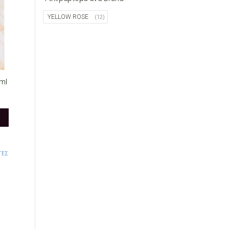
YELLOW ROSE
(12)
ml