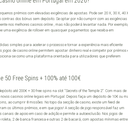
casino online em Portugal em 2026?
pequenos prémios com elevadas exigências de apostas. Pode ser 20 X, 30 X, 40 
os contras dos bónus sem depósito. Se optar por não cumprir com as exigências
ente nos melhores casinos online , mas não poderá levantar nada. Por exemplo
lhe uma exigência de rollover em quaisquer pagamentos que receba em
das simples para acelerar o processo e tornar a experiência mais eficiente
Os jogos de casino online permitem apostar dinheiro real e competir por prémios
siciona-se como uma plataforma orientada para utilizadores que preferem
de 50 Free Spins + 100% até 100€
epósito até 200€ + 30 free spins na slot “Secrets of the Temple 2”. Com mais de
 novos casinos online legais em Portugal. Depois faça um depósito de 10€ ou m
pins, ao cumprir 8 missões. No topo da secção de casino, existe um feed de
ram os últimos prémios, e em que jogos! A secção de jogo responsável faz um
s canais de apoio em caso de adição e permite a autoexclusão. Nos jogos de
e roleta, 2 de banca francesa e outras 2 de bacará, com apostas mínimas entre