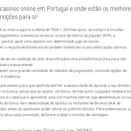
casinos online em Portugal e onde estão os melhore
moções para si!
 ou mais e agarre a oferta de 700€ + 300 free spins, ao cumprir 8 missões.
gamentos, é essencial analisar a taxa de retorno ao jogador (RTP), a
l ganhar após uma aposta num determinado jogo de casino.
m a responsabilidade social também incentivam a conscientização sobre os
tarão de um catálogo de slots diversificado e uma plataforma pronta para dar
ável e transparente!
erecem uma grande variedade de métodos de pagamento, incluindo opções de
s e modernas.
 operadores para que desfrute sem ter a necessidade de apostar o seu dinheiro
do na banca, ainda que ao aceitar um bónus de free spins, o jogador receberá fr
pins é o ideal para aproveitar uma slot machine sem ter que desembolsar um eu
são do bónus sem necessidade de aposta, os restantes terão uma série de
dos antes do apostador poder retirar os prémios obtidos. Para potencializar a
mo atua cada promoção, de forma a obter o máximo de vantagens.