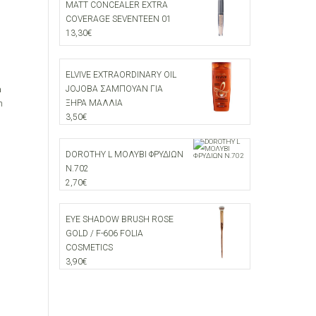
MATT CONCEALER EXTRA
COVERAGE SEVENTEEN 01
13,30
€
ΕLVIVE EXTRAORDINARY OIL
a
JOJOBA ΣΑΜΠΟΥΑΝ ΓΙΑ
m
ΞΗΡΑ ΜΑΛΛΙΑ
3,50
€
DOROTHY L ΜΟΛΥΒΙ ΦΡΥΔΙΩΝ
Ν.702
2,70
€
EYE SHADOW BRUSH ROSE
GOLD / F-606 FOLIA
COSMETICS
3,90
€