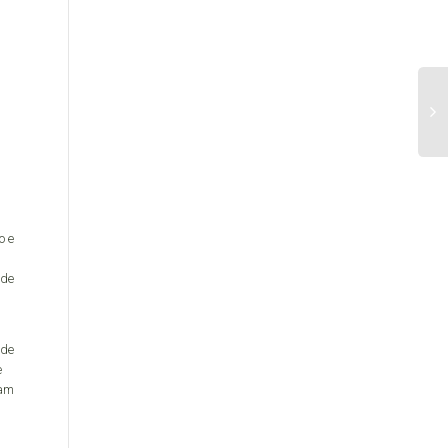
m
o e
 de
 de
e
iam