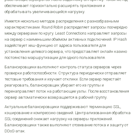
обеспечивает горизонтально расширять приложения и
обрабатывать увеличивающийся нагрузку.
Имеется несколько методов распределения с разнообразными
характеристиками. Round Robin распределяет запросы поочерёдно
между серверами по кругу. Least Connections направляет запросы
на сервер с наименьшим объёмом активных подключений. IP Hash
задействует хеш-функцию от адреса пользователя для
установления целевого сервера, что предоставляет онлайн казино
постоянство маршрутизации для одного пользователя.
Балансировщики выполняют контроль статуса серверов через
проверки работоспособности. Структура периодически отправляет
тестовые требования и изучает отклики. Если сервер перестаёт
реагировать, балансировщик убирает его из группы и
перенаправляет поток на работающие узлы. После восстановления
сервер автоматически возвращается в рабочий группу.
Актуальные балансировщики поддерживают терминацию SSL,
кэширование и компрессию сведений. Централизованная обработка
SSL-соединений снижает нагрузку на серверы приложений.
Балансировщики также выполняют отсеивание потока и защиту от
DDoS-атак.