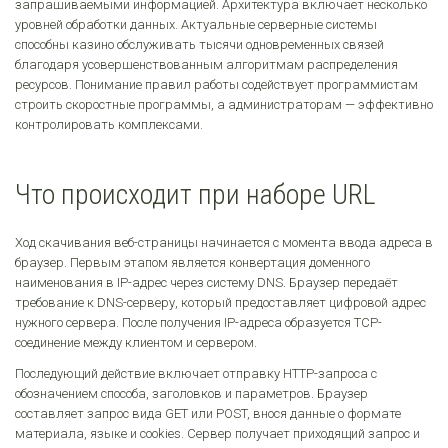
запрашиваемыми информацией. Архитектура включает несколько
уровней обработки данных. Актуальные серверные системы
способны казино обслуживать тысячи одновременных связей
благодаря усовершенствованным алгоритмам распределения
ресурсов. Понимание правил работы содействует программистам
строить скоростные программы, а администраторам — эффективно
контролировать комплексами.
Что происходит при наборе URL
Ход скачивания веб-страницы начинается с момента ввода адреса в
браузер. Первым этапом является конвертация доменного
наименования в IP-адрес через систему DNS. Браузер передаёт
требование к DNS-серверу, который предоставляет цифровой адрес
нужного сервера. После получения IP-адреса образуется TCP-
соединение между клиентом и сервером.
Последующий действие включает отправку HTTP-запроса с
обозначением способа, заголовков и параметров. Браузер
составляет запрос вида GET или POST, внося данные о формате
материала, языке и cookies. Сервер получает приходящий запрос и