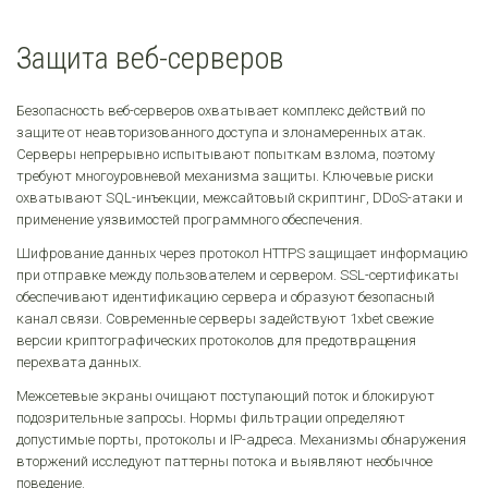
Защита веб-серверов
Безопасность веб-серверов охватывает комплекс действий по
защите от неавторизованного доступа и злонамеренных атак.
Серверы непрерывно испытывают попыткам взлома, поэтому
требуют многоуровневой механизма защиты. Ключевые риски
охватывают SQL-инъекции, межсайтовый скриптинг, DDoS-атаки и
применение уязвимостей программного обеспечения.
Шифрование данных через протокол HTTPS защищает информацию
при отправке между пользователем и сервером. SSL-сертификаты
обеспечивают идентификацию сервера и образуют безопасный
канал связи. Современные серверы задействуют 1xbet свежие
версии криптографических протоколов для предотвращения
перехвата данных.
Межсетевые экраны очищают поступающий поток и блокируют
подозрительные запросы. Нормы фильтрации определяют
допустимые порты, протоколы и IP-адреса. Механизмы обнаружения
вторжений исследуют паттерны потока и выявляют необычное
поведение.