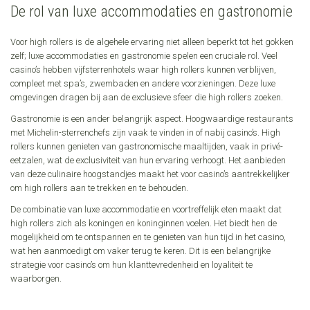
De rol van luxe accommodaties en gastronomie
Voor high rollers is de algehele ervaring niet alleen beperkt tot het gokken
zelf; luxe accommodaties en gastronomie spelen een cruciale rol. Veel
casino’s hebben vijfsterrenhotels waar high rollers kunnen verblijven,
compleet met spa’s, zwembaden en andere voorzieningen. Deze luxe
omgevingen dragen bij aan de exclusieve sfeer die high rollers zoeken.
Gastronomie is een ander belangrijk aspect. Hoogwaardige restaurants
met Michelin-sterrenchefs zijn vaak te vinden in of nabij casino’s. High
rollers kunnen genieten van gastronomische maaltijden, vaak in privé-
eetzalen, wat de exclusiviteit van hun ervaring verhoogt. Het aanbieden
van deze culinaire hoogstandjes maakt het voor casino’s aantrekkelijker
om high rollers aan te trekken en te behouden.
De combinatie van luxe accommodatie en voortreffelijk eten maakt dat
high rollers zich als koningen en koninginnen voelen. Het biedt hen de
mogelijkheid om te ontspannen en te genieten van hun tijd in het casino,
wat hen aanmoedigt om vaker terug te keren. Dit is een belangrijke
strategie voor casino’s om hun klanttevredenheid en loyaliteit te
waarborgen.