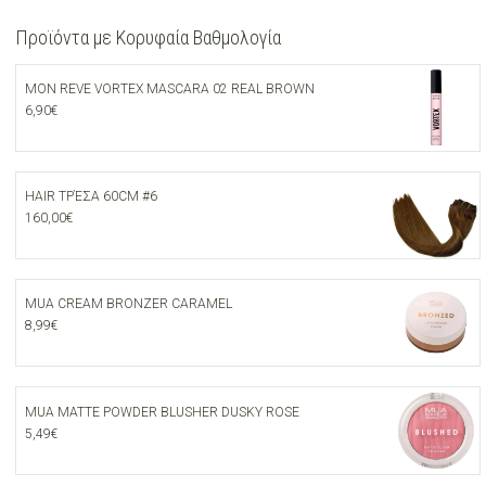
Προϊόντα με Κορυφαία Βαθμολογία
MON REVE VORTEX MASCARA 02 REAL BROWN
6,90
€
HAIR ΤΡΈΣΑ 60CM #6
160,00
€
MUA CREAM BRONZER CARAMEL
8,99
€
MUA MATTE POWDER BLUSHER DUSKY ROSE
5,49
€