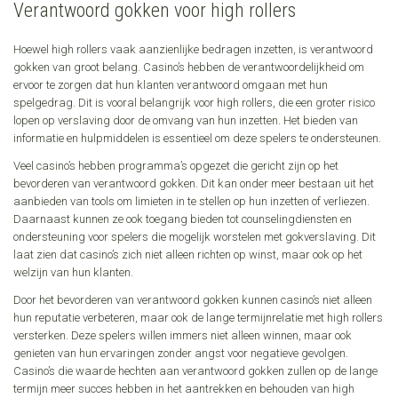
Verantwoord gokken voor high rollers
Hoewel high rollers vaak aanzienlijke bedragen inzetten, is verantwoord
gokken van groot belang. Casino’s hebben de verantwoordelijkheid om
ervoor te zorgen dat hun klanten verantwoord omgaan met hun
spelgedrag. Dit is vooral belangrijk voor high rollers, die een groter risico
lopen op verslaving door de omvang van hun inzetten. Het bieden van
informatie en hulpmiddelen is essentieel om deze spelers te ondersteunen.
Veel casino’s hebben programma’s opgezet die gericht zijn op het
bevorderen van verantwoord gokken. Dit kan onder meer bestaan uit het
aanbieden van tools om limieten in te stellen op hun inzetten of verliezen.
Daarnaast kunnen ze ook toegang bieden tot counselingdiensten en
ondersteuning voor spelers die mogelijk worstelen met gokverslaving. Dit
laat zien dat casino’s zich niet alleen richten op winst, maar ook op het
welzijn van hun klanten.
Door het bevorderen van verantwoord gokken kunnen casino’s niet alleen
hun reputatie verbeteren, maar ook de lange termijnrelatie met high rollers
versterken. Deze spelers willen immers niet alleen winnen, maar ook
genieten van hun ervaringen zonder angst voor negatieve gevolgen.
Casino’s die waarde hechten aan verantwoord gokken zullen op de lange
termijn meer succes hebben in het aantrekken en behouden van high