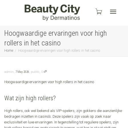
Toggle
Hoogwaardige ervaringen voor high
rollers in het casino
navigati
Home
Hoogwaardige ervaringen voor high rollers in het casino
,
,
,
admin
7 May 2026
public
0
Hoogwaardige ervaringen voor high rollers in het casino
Wat zijn high rollers?
High rollers, ook wel bekend als VIP-spelers, zijn gokkers die aanzienlijke
bedragen inzetten in casino’s. Deze spelers zijn vaak op zoek naar
exclusiviteit en luxe ervaringen. In tegenstelling tot reguliere spelers, zijn
high rollers bereid om grote risico’s te nemen, wat hen in staat stelt om