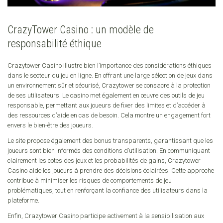
CrazyTower Casino : un modèle de
responsabilité éthique
Crazytower Casino illustre bien l’importance des considérations éthiques
dans le secteur du jeu en ligne. En offrant une large sélection de jeux dans
un environnement sûr et sécurisé, Crazytower se consacre à la protection
de ses utilisateurs. Le casino met également en œuvre des outils de jeu
responsable, permettant aux joueurs de fixer des limites et d’accéder à
des ressources d’aide en cas de besoin. Cela montre un engagement fort
envers le bien-être des joueurs.
Le site propose également des bonus transparents, garantissant que les
joueurs sont bien informés des conditions d’utilisation. En communiquant
clairement les cotes des jeux et les probabilités de gains, Crazytower
Casino aide les joueurs à prendre des décisions éclairées. Cette approche
contribue à minimiser les risques de comportements de jeu
problématiques, tout en renforçant la confiance des utilisateurs dans la
plateforme.
Enfin, Crazytower Casino participe activement à la sensibilisation aux