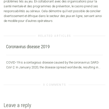
problèmes liés au jeu. En collaborant avec des organisations pour la
santé mentale et des programmes de prévention, le casino prend ses
responsabilités au sérieux. Cela démontre qu’il est possible de concilier
divertissement et éthique dans le secteur des jeux en ligne, servant ainsi
de modèle pour d’autres opérateurs.
RELATED ARTICLES
Coronavirus disease 2019
COVID-19 is a contagious disease caused by the coronavirus SARS-
CoV-2. In January 2020, the disease spread worldwide, resulting in...
0 COMMENTS
Leave a reply