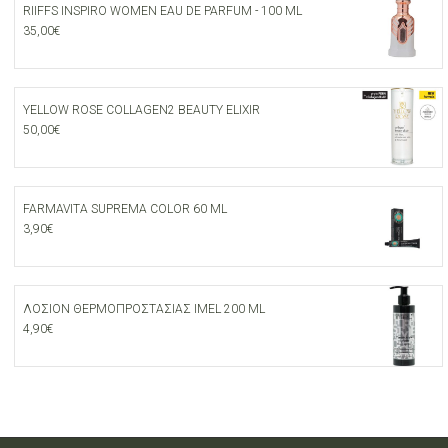
RIIFFS INSPIRO WOMEN EAU DE PARFUM - 100 ML
35,00
€
YELLOW ROSE COLLAGEN2 BEAUTY ELIXIR
50,00
€
FARMAVITA SUPREMA COLOR 60 ML
3,90
€
ΛΟΣΙΟΝ ΘΕΡΜΟΠΡΟΣΤΑΣΙΑΣ IMEL 200 ML
4,90
€