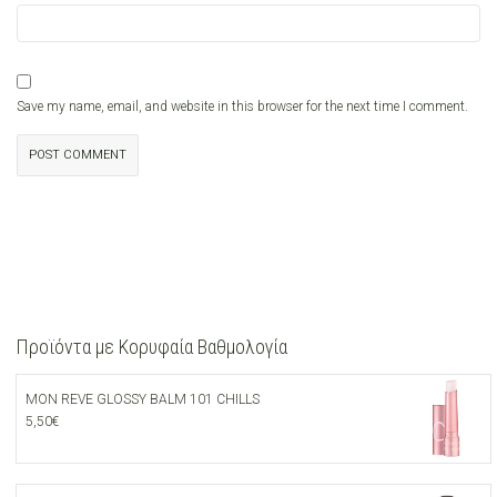
Save my name, email, and website in this browser for the next time I comment.
Προϊόντα με Κορυφαία Βαθμολογία
MON REVE GLOSSY BALM 101 CHILLS
5,50
€