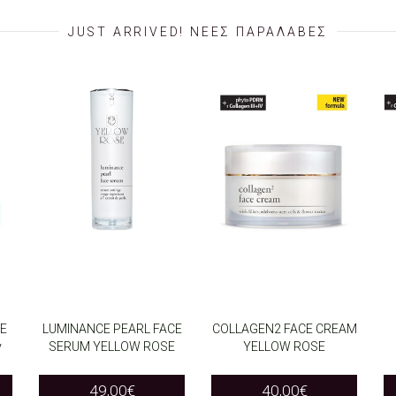
JUST ARRIVED! ΝΕΕΣ ΠΑΡΑΛΑΒΕΣ
E
LUMINANCE PEARL FACE
COLLAGEN2 FACE CREAM
y
SERUM YELLOW ROSE
YELLOW ROSE
ADD TO CART
ADD TO CART
49,00
€
40,00
€