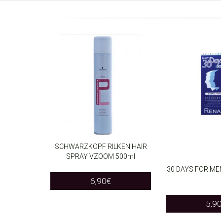
SCHWARZKOPF RILKEN HAIR
SPRAY VZOOM 500ml
ADD TO CART
30 DAYS FOR ME
6,90
€
SELECT OPTIO
5,9