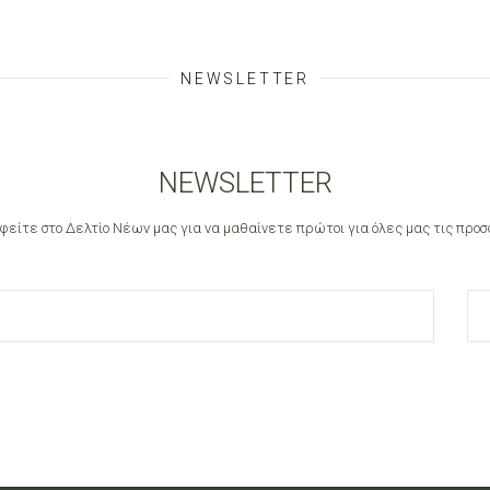
has
multiple
NEWSLETTER
variants.
The
NEWSLETTER
options
φείτε στο Δελτίο Νέων μας για να μαθαίνετε πρώτοι για όλες μας τις προσ
may
be
chosen
on
the
product