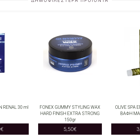
ΔΗΜΟΦΙΛΕΣΤΕΡΑ ΠΡΟΪΟΝΤΑ
N RENAL 30 ml
FONEX GUMMY STYLING WAX
OLIVE SPA 
HARD FINISH EXTRA STRONG
ΒΑΦΗ ΜΑ
NS
ADD TO CART
SELECT OP
This
150gr
0
€
5,50
€
3
product