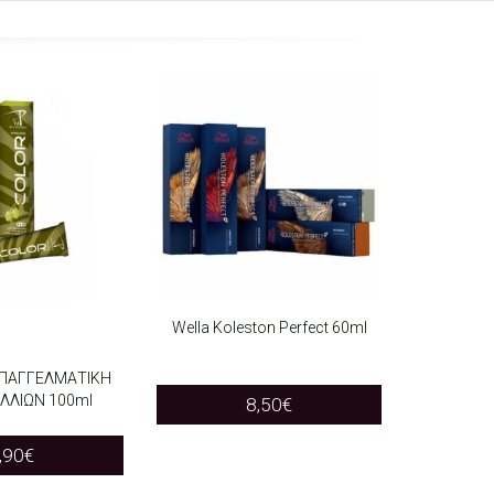
Wella Koleston Perfect 60ml
SELECT OPTIONS
This
ΕΠΑΓΓΕΛΜΑΤΙΚΗ
ΛΛΙΩΝ 100ml
8,50
€
product
TIONS
This
,90
€
has
product