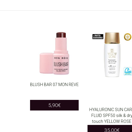
BLUSH BAR 07 MON REVE
ADD TO CART
5,90
€
HYALURONIC SUN CAR
FLUID SPF50 silk & dr
ADD TO CART
touch YELLOW ROSE
35,00
€