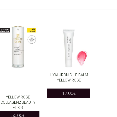
HYALURONIC LIP BALM
YELLOW ROSE
ADD TO CART
17,00
€
YELLOW ROSE
COLLAGEN2 BEAUTY
ADD TO CART
ELIXIR
50,00
€