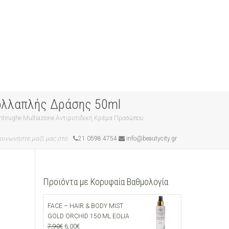
Πολλαπλής Δράσης 50ml
Antirughe Multiazione Αντιρυτιδική Κρέμα Προσώπου
οινωνήστε μαζί μας στο
21 0598 4754
info@beautycity.gr
Προϊόντα με Κορυφαία Βαθμολογία
FACE – HAIR & BODY MIST
GOLD ORCHID 150 ML EOLIA
Original
Current
7,90
€
6,00
€