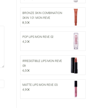
price
price
was:
is:
7,90€.
6,00€.
BRONZE SKIN COMBINATION
SKIN 101 MON REVE
8,50
€
POP LIPS MON REVE 02
4,20
€
IRRESISTIBLE LIPS MON REVE
09
6,50
€
MATTE LIPS MON REVE 03
4,90
€