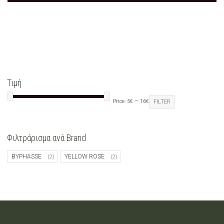
Τιμή
Price:
5€
—
16€
FILTER
Φιλτράρισμα ανά Brand
BYPHASSE
YELLOW ROSE
(2)
(2)